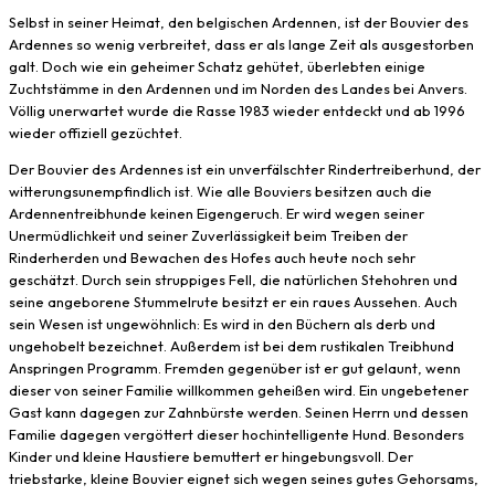
Selbst in seiner Heimat, den belgischen Ardennen, ist der Bouvier des
Ardennes so wenig verbreitet, dass er als lange Zeit als ausgestorben
galt. Doch wie ein geheimer Schatz gehütet, überlebten einige
Zuchtstämme in den Ardennen und im Norden des Landes bei Anvers.
Völlig unerwartet wurde die Rasse 1983 wieder entdeckt und ab 1996
wieder offiziell gezüchtet.
Der Bouvier des Ardennes ist ein unverfälschter Rindertreiberhund, der
witterungsunempfindlich ist. Wie alle Bouviers besitzen auch die
Ardennentreibhunde keinen Eigengeruch. Er wird wegen seiner
Unermüdlichkeit und seiner Zuverlässigkeit beim Treiben der
Rinderherden und Bewachen des Hofes auch heute noch sehr
geschätzt. Durch sein struppiges Fell, die natürlichen Stehohren und
seine angeborene Stummelrute besitzt er ein raues Aussehen. Auch
sein Wesen ist ungewöhnlich: Es wird in den Büchern als derb und
ungehobelt bezeichnet. Außerdem ist bei dem rustikalen Treibhund
Anspringen Programm. Fremden gegenüber ist er gut gelaunt, wenn
dieser von seiner Familie willkommen geheißen wird. Ein ungebetener
Gast kann dagegen zur Zahnbürste werden. Seinen Herrn und dessen
Familie dagegen vergöttert dieser hochintelligente Hund. Besonders
Kinder und kleine Haustiere bemuttert er hingebungsvoll. Der
triebstarke, kleine Bouvier eignet sich wegen seines gutes Gehorsams,