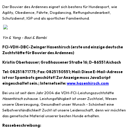
Der Bouvier des Ardennes eignet sich bestens für Hundesport, wie
Agility, Obedience, Fährte, Dogdancing, Rettungshundearbeit,
Schutzdienst, IGP und als sportlicher Familienhund.
Yin & Yang - Bazi & Bambi
FCI-VDH-DBC-Zwinger Hasenhirsch (erste und einzige deutsche
Zuchtstätte für Bouvier des Ardennes)
Kristin Oberhauser; Großhausener Straße 16; D-86551 Aichach
Tel: 08251 871775; Fax: 08251 50551; Mail:
Diese E-Mail-Adresse
ist vor Spambots geschützt! Zur Anzeige muss JavaScript
eingeschaltet sein.
; Internetseite:
www.hasenhirsch.com
Bei uns ist seit dem Jahr 2004 die VDH-FCI-Leistungszuchtstätte
Hasenhirsch
zuhause. Leistungsfähigkeit ist unser Zuchtziel, Wesen
unsere Überzeugung, Gesundheit unser Wunsch - Schönheit eine
Selbstverständlichkeit! Zucht ist unsere Leidenschaft, denn wir möchten
das genetische Material unserer besten Hunde erhalten.
Rassebeschreibung: