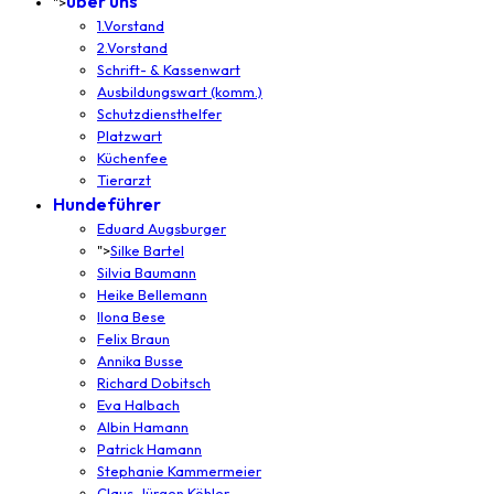
über uns
">
1.Vorstand
2.Vorstand
Schrift- & Kassenwart
Ausbildungswart (komm.)
Schutzdiensthelfer
Platzwart
Küchenfee
Tierarzt
Hundeführer
Eduard Augsburger
">
Silke Bartel
Silvia Baumann
Heike Bellemann
Ilona Bese
Felix Braun
Annika Busse
Richard Dobitsch
Eva Halbach
Albin Hamann
Patrick Hamann
Stephanie Kammermeier
Claus-Jürgen Köhler