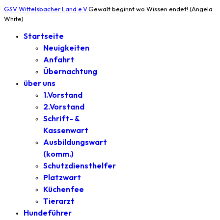
GSV Wittelsbacher Land e.V.
Gewalt beginnt wo Wissen endet! (Angela
White)
Startseite
Neuigkeiten
Anfahrt
Übernachtung
über uns
1.Vorstand
2.Vorstand
Schrift- &
Kassenwart
Ausbildungswart
(komm.)
Schutzdiensthelfer
Platzwart
Küchenfee
Tierarzt
Hundeführer