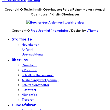
13.11.04 Herbstprüfung
Copyright © Texte: Kristin Oberhauser; Fotos: Rainer Mayer / August
Oberhauser / Kristin Oberhauser
Copyright ©
Free Joomla! 4 templates
/ Design by
LTheme
Startseite
Neuigkeiten
Anfahrt
Übernachtung
über uns
1.Vorstand
2.Vorstand
Schrift- & Kassenwart
Ausbildungswart (komm.)
Schutzdiensthelfer
Platzwart
Küchenfee
Tierarzt
Hundeführer