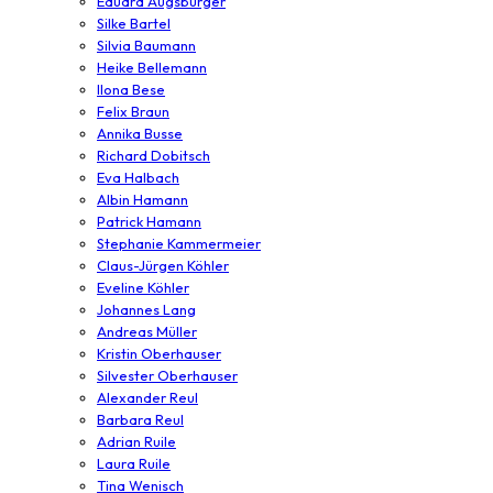
Eduard Augsburger
Silke Bartel
Silvia Baumann
Heike Bellemann
Ilona Bese
Felix Braun
Annika Busse
Richard Dobitsch
Eva Halbach
Albin Hamann
Patrick Hamann
Stephanie Kammermeier
Claus-Jürgen Köhler
Eveline Köhler
Johannes Lang
Andreas Müller
Kristin Oberhauser
Silvester Oberhauser
Alexander Reul
Barbara Reul
Adrian Ruile
Laura Ruile
Tina Wenisch