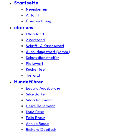
Startseite
Neuigkeiten
Anfahrt
Übernachtung
über uns
1.Vorstand
2.Vorstand
Schrift- & Kassenwart
Ausbildungswart (komm.)
Schutzdiensthelfer
Platzwart
Küchenfee
Tierarzt
Hundeführer
Eduard Augsburger
Silke Bartel
Silvia Baumann
Heike Bellemann
Ilona Bese
Felix Braun
Annika Busse
Richard Dobitsch