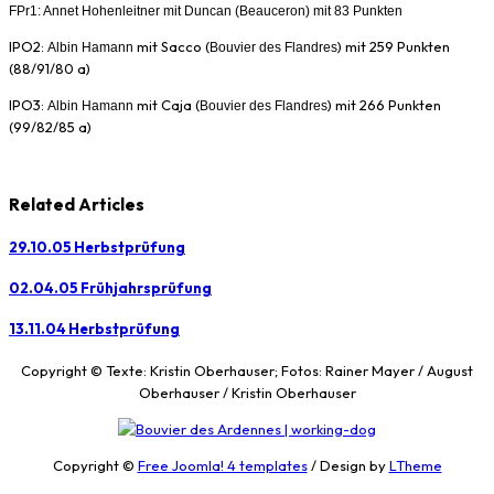
FPr1:
Annet Hohenleitner mit Duncan (
Beauceron)
mit 83 Punkten
IPO2:
mit Sacco (
) mit 259 Punkten
Albin Hamann
Bouvier des Flandres
(88/91/80 a)
IPO3:
mit Caja (
) mit 266 Punkten
Albin Hamann
Bouvier des Flandres
(99/82/85 a)
Related Articles
29.10.05 Herbstprüfung
02.04.05 Frühjahrsprüfung
13.11.04 Herbstprüfung
Copyright © Texte: Kristin Oberhauser; Fotos: Rainer Mayer / August
Oberhauser / Kristin Oberhauser
Copyright ©
Free Joomla! 4 templates
/ Design by
LTheme