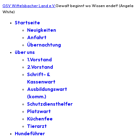
GSV Wittelsbacher Land e.V.
Gewalt beginnt wo Wissen endet! (Angela
White)
Startseite
Neuigkeiten
Anfahrt
Übernachtung
über uns
1.Vorstand
2.Vorstand
Schrift- &
Kassenwart
Ausbildungswart
(komm.)
Schutzdiensthelfer
Platzwart
Küchenfee
Tierarzt
Hundeführer